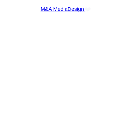
❤️
M&A MediaDesign