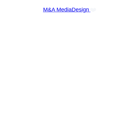
❤️
M&A MediaDesign