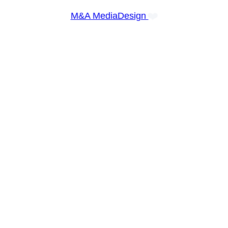
❤️
M&A MediaDesign