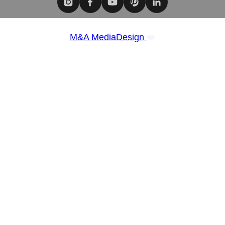
❤️
M&A MediaDesign