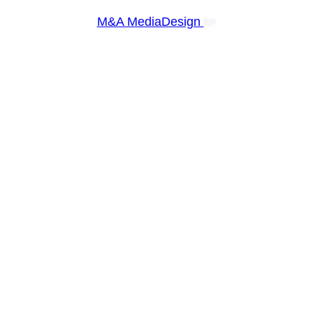
❤️
M&A MediaDesign