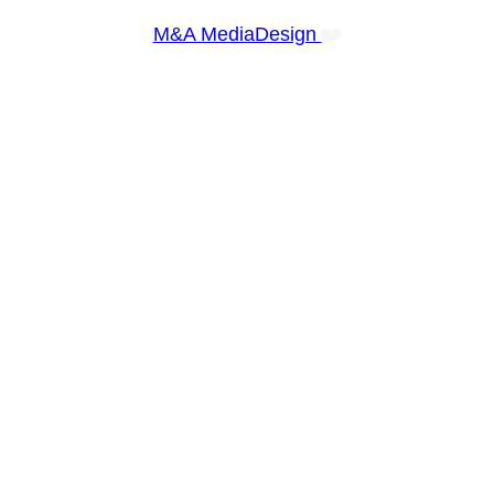
❤️
M&A MediaDesign