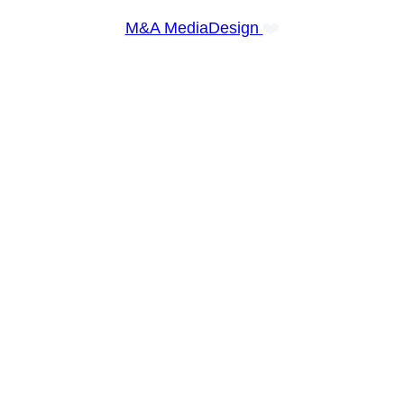
❤️
M&A MediaDesign