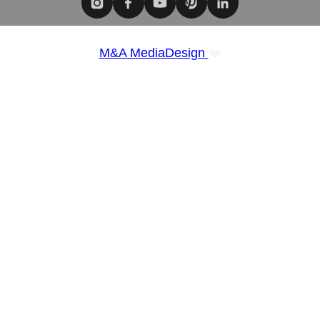
❤️
M&A MediaDesign