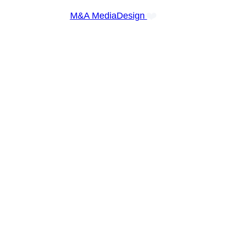
❤️
M&A MediaDesign