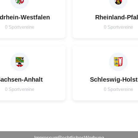
drhein-Westfalen
Rheinland-Pfa
0 Sportvereine
0 Sportvereine
achsen-Anhalt
Schleswig-Holst
0 Sportvereine
0 Sportvereine
Impressum
Rechtliches
Werbung