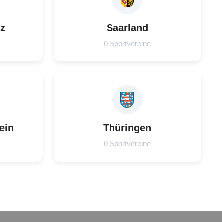
lz
Saarland
0 Sportvereine
ein
Thüringen
0 Sportvereine