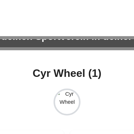
 deinen Sportverein in deiner
ortangebote für Kinder, Erwachsene und die ganze Famil
Cyr Wheel (1)