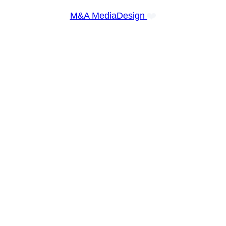
❤️
M&A MediaDesign