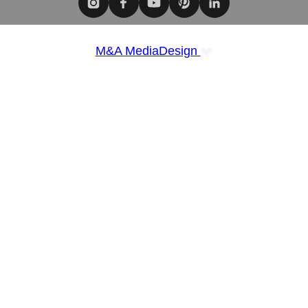
❤️
M&A MediaDesign