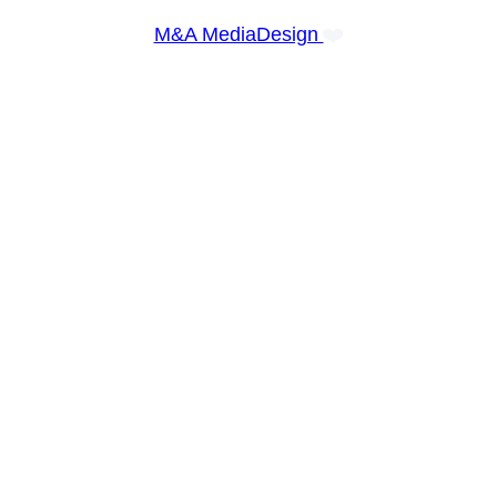
❤️
M&A MediaDesign