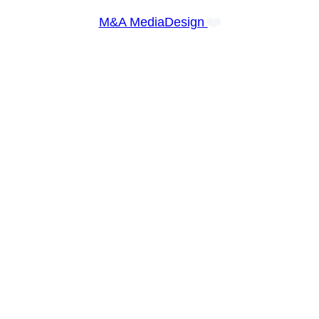
❤️
M&A MediaDesign