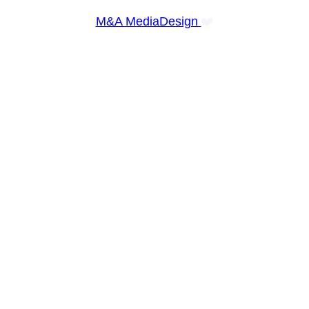
❤️
M&A MediaDesign