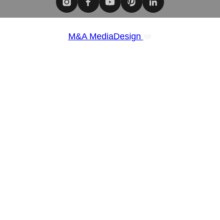
❤️
M&A MediaDesign