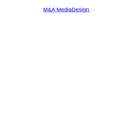
❤️
M&A MediaDesign