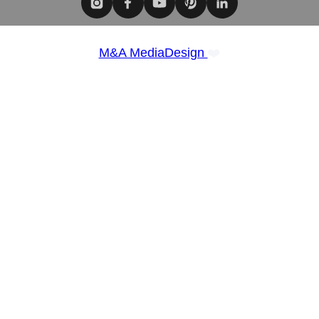
❤️
M&A MediaDesign