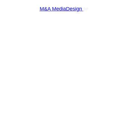
❤️
M&A MediaDesign