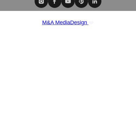
❤️
M&A MediaDesign