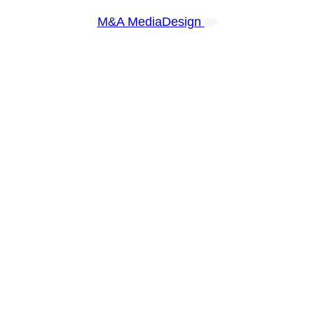
❤️
M&A MediaDesign