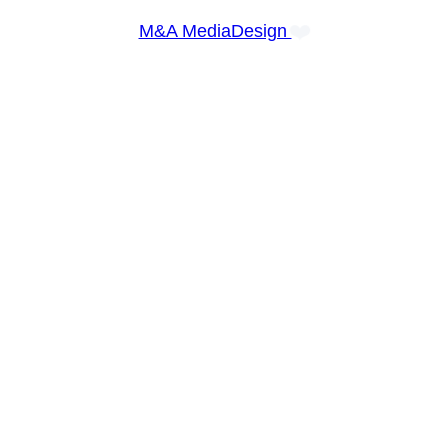
❤️
M&A MediaDesign