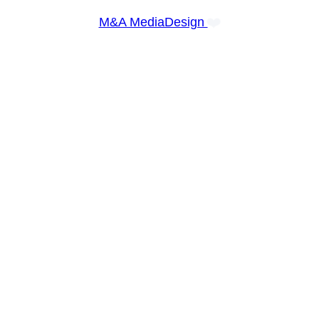
❤️
M&A MediaDesign