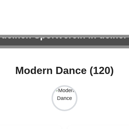
 deinen Sportverein in deiner
ortangebote für Kinder, Erwachsene und die ganze Famil
Modern Dance (120)