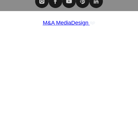
❤️
M&A MediaDesign