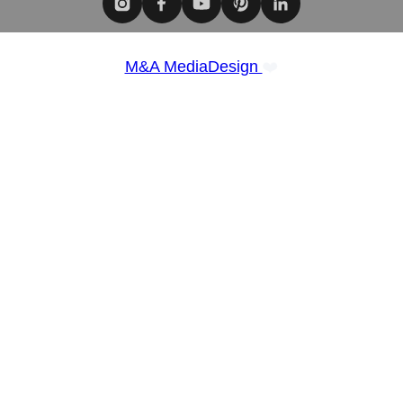
❤️
M&A MediaDesign