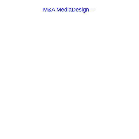
❤️
M&A MediaDesign