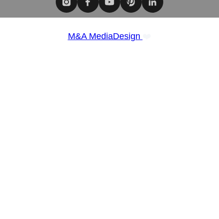
❤️
M&A MediaDesign