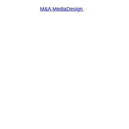
❤️
M&A MediaDesign