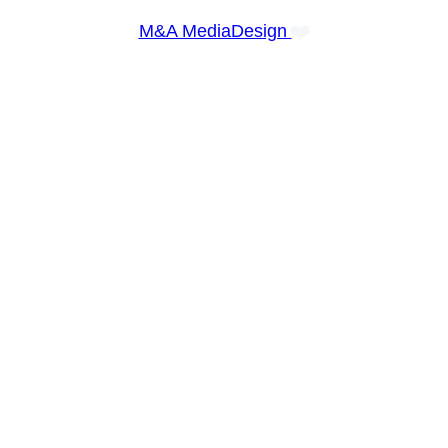
❤️
M&A MediaDesign