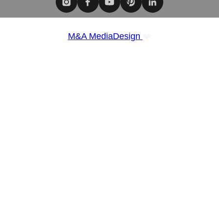
❤️
M&A MediaDesign