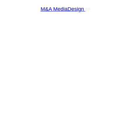
❤️
M&A MediaDesign