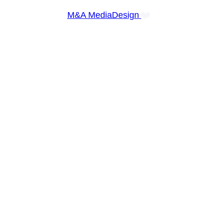
❤️
M&A MediaDesign