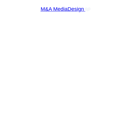
❤️
M&A MediaDesign