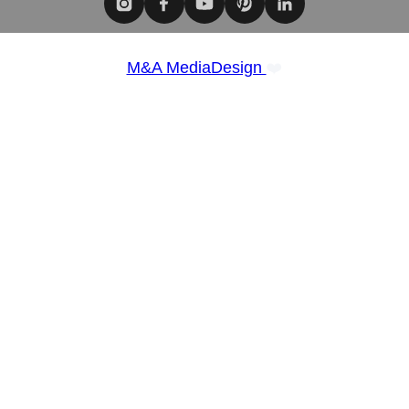
❤️
M&A MediaDesign