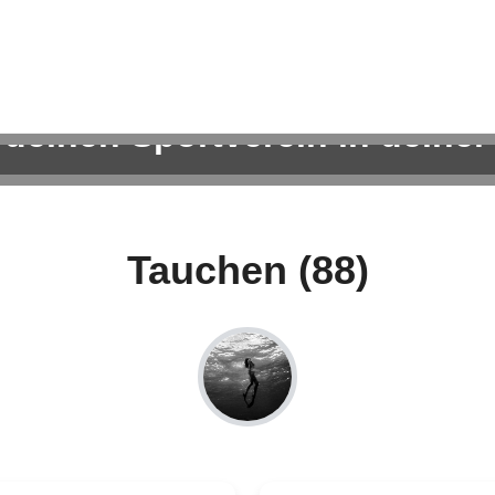
 deinen Sportverein in deiner
ortangebote für Kinder, Erwachsene und die ganze Famil
Tauchen (88)