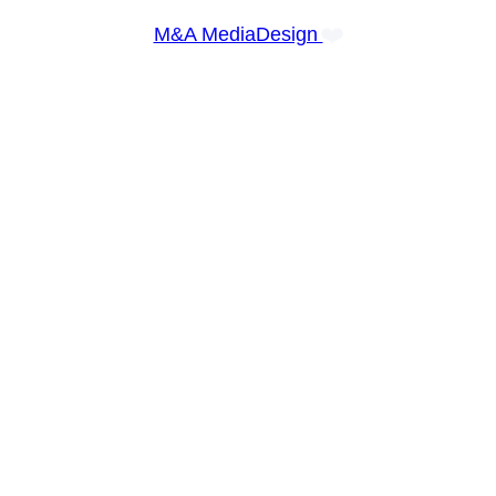
❤️
M&A MediaDesign