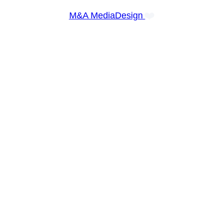
❤️
M&A MediaDesign