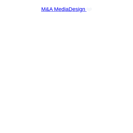
❤️
M&A MediaDesign