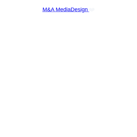
❤️
M&A MediaDesign