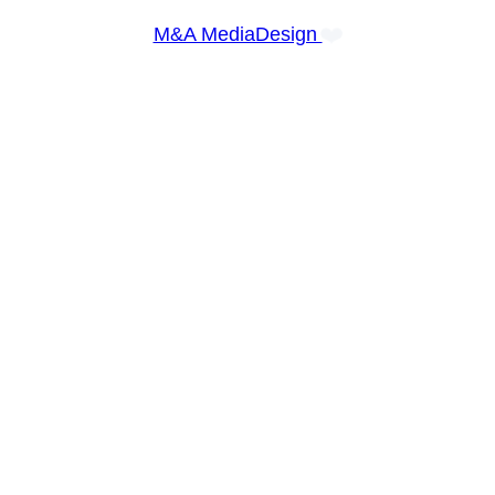
❤️
M&A MediaDesign